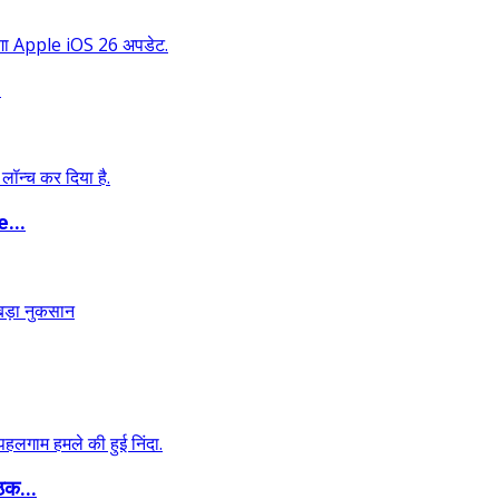
.
...
ठक...