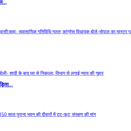
ल...
़िता...