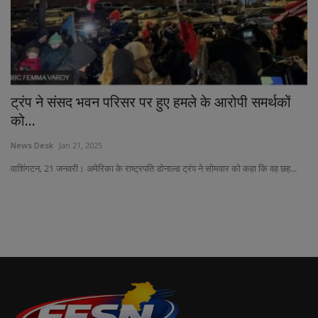
ट्रंप ने संसद भवन परिसर पर हुए हमले के आरोपी समर्थकों
ब
को...
Ne
News Desk
Jan 21, 2025
पीए
वाशिंगटन, 21 जनवरी। अमेरिका के राष्ट्रपति डोनाल्ड ट्रंप ने सोमवार को कहा कि वह छह...