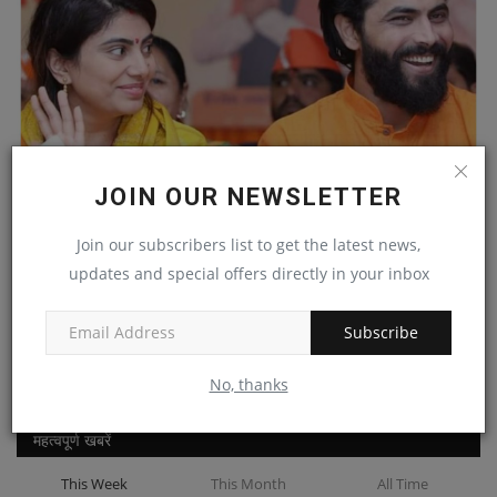
JOIN OUR NEWSLETTER
'मुझसे सीधे बात करें...' ससुर पर पूछा सवाल तो भड़क गईं...
Join our subscribers list to get the latest news,
News Desk
Feb 12, 2024
updates and special offers directly in your inbox
FACEBOOK COMMENTS
Subscribe
No, thanks
महत्वपूर्ण खबरें
This Week
This Month
All Time