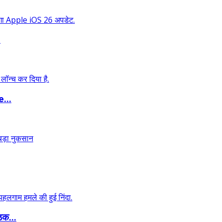
.
...
ठक...