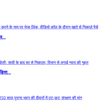
ल...
़िता...