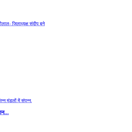
ान...