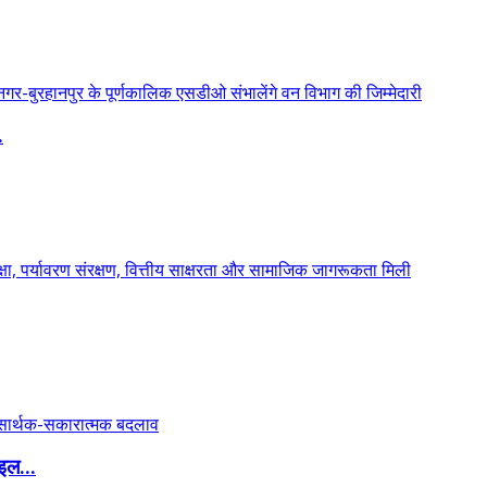
.
इल...