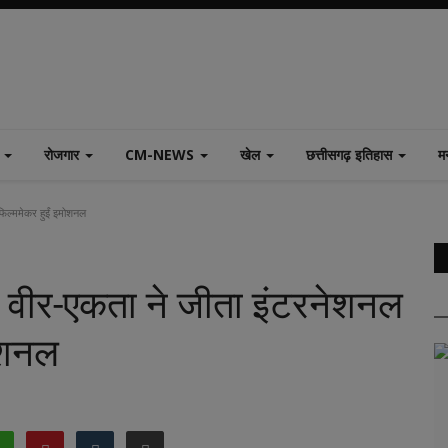
श
रोजगार
CM-NEWS
खेल
छत्तीसगढ़ इतिहास
म
ल्ममेकर हुईं इमोशनल
र-एकता ने जीता इंटरनेशनल
मोशनल