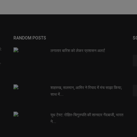
RANDOM POSTS
S
:
लगातार बारिश को लेकर प्रशासन अलर्ट
r
शाहरुख, सलमान, आमिर ने रियाद में मंच साझा किया;
साथ में...
यूथ टेस्ट: रोहित-चिगुरुपति की शानदार गेंदबाजी, भारत
ने...