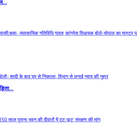
ल...
़िता...