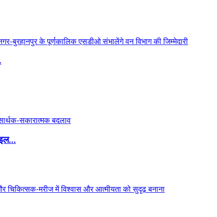
.
इल...