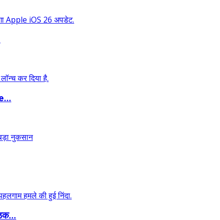
.
...
ठक...