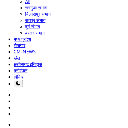
All
सरगुजा संभाग
बिलासपुर संभाग
रायपुर संभाग
दुर्ग संभाग
बस्तर संभाग
मध्य प्रदेश
रोजगार
CM-NEWS
खेल
छत्तीसगढ़ इतिहास
मनोरंजन
विविध