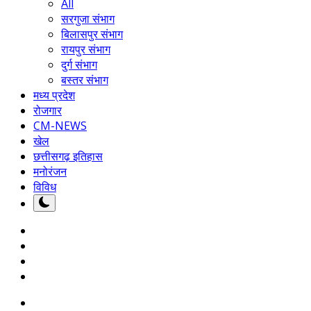
All
सरगुजा संभाग
बिलासपुर संभाग
रायपुर संभाग
दुर्ग संभाग
बस्तर संभाग
मध्य प्रदेश
रोजगार
CM-NEWS
खेल
छत्तीसगढ़ इतिहास
मनोरंजन
विविध