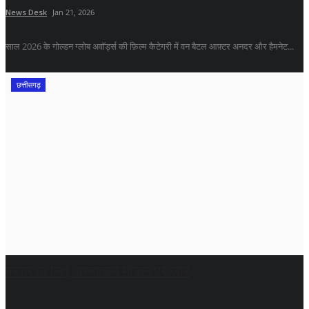
News Desk
Jan 21, 2026
साल 2026 के गोल्डन ग्लोब अवॉर्ड्स की फ़िल्म कैटेगरी में वन बैटल आफ़्टर अनदर और हैमनेट...
छत्तीसगढ़
बस्तर के लिए अरुणाचल मॉडल पर जोर