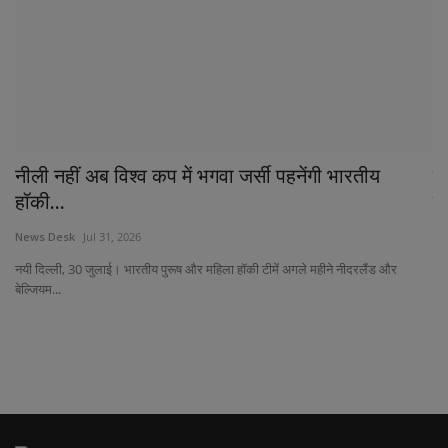
60
नीली नहीं अब विश्व कप में भगवा जर्सी पहनेंगी भारतीय
मु
हॉकी...
नि
News Desk
Jul 31, 2026
Ne
नयी दिल्ली, 30 जुलाई। भारतीय पुरूष और महिला हॉकी टीमें अगले महीने नीदरलैंड और
Wi
बेल्जियम...