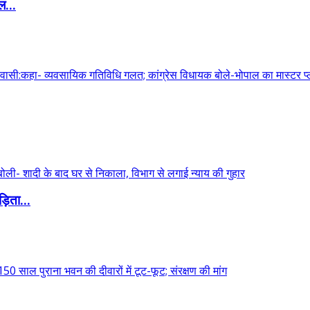
ल...
़िता...