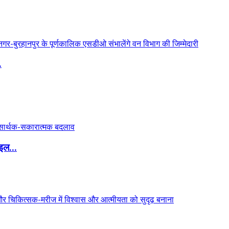
.
इल...