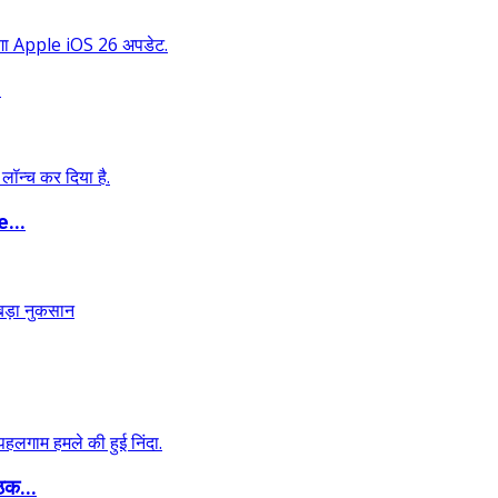
.
...
ठक...