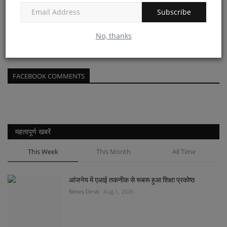
Subscribe
इग्नू में तकनीकी छात्रों के लिए सेमिनार का आयोजन, क्षमता...
No, thanks
News Desk
Feb 28, 2024
FACEBOOK COMMENTS
महत्वपूर्ण खबरें
This Week
This Month
All Time
आंजनेय में एआई तकनीक से रूबरू हुआ शिक्षा प्रकोष्ठ
News Desk
Aug 1, 2026