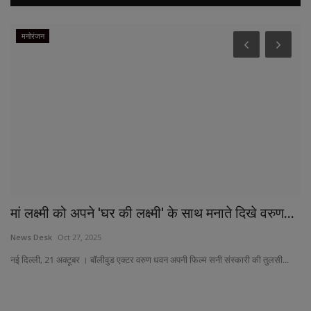
मनोरंजन
मां लक्ष्मी को अपने 'घर की लक्ष्मी' के साथ मनाते दिखे वरुण...
भा
News Desk
Oct 27, 2025
Ne
नई दिल्ली, 21 अक्टूबर । बॉलीवुड एक्टर वरुण धवन अपनी फिल्म सनी संस्कारी की तुलसी...
मुं
.