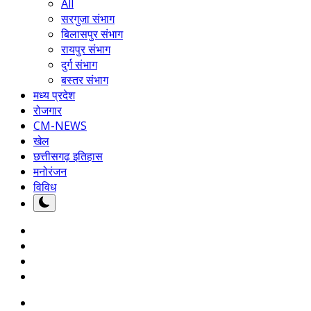
All
सरगुजा संभाग
बिलासपुर संभाग
रायपुर संभाग
दुर्ग संभाग
बस्तर संभाग
मध्य प्रदेश
रोजगार
CM-NEWS
खेल
छत्तीसगढ़ इतिहास
मनोरंजन
विविध