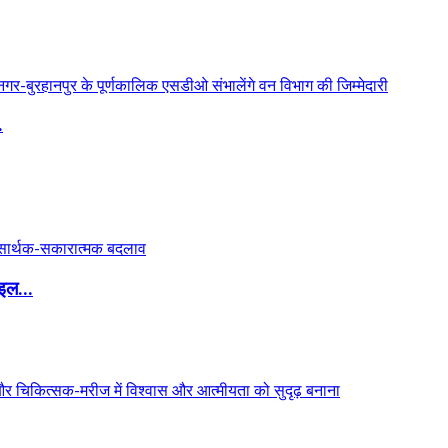
.
इल...