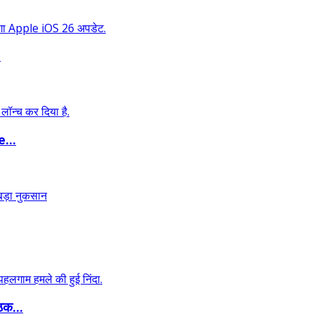
.
...
ठक...