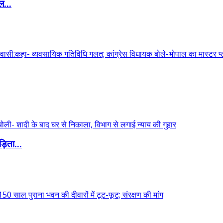
ल...
़िता...