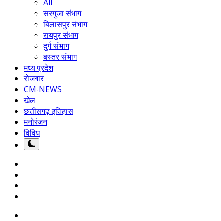
All
सरगुजा संभाग
बिलासपुर संभाग
रायपुर संभाग
दुर्ग संभाग
बस्तर संभाग
मध्य प्रदेश
रोजगार
CM-NEWS
खेल
छत्तीसगढ़ इतिहास
मनोरंजन
विविध