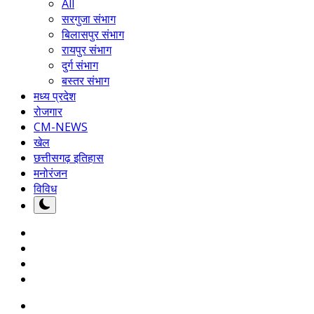
All
सरगुजा संभाग
बिलासपुर संभाग
रायपुर संभाग
दुर्ग संभाग
बस्तर संभाग
मध्य प्रदेश
रोजगार
CM-NEWS
खेल
छत्तीसगढ़ इतिहास
मनोरंजन
विविध