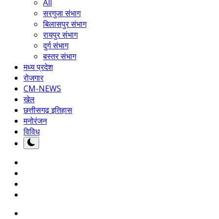
All
सरगुजा संभाग
बिलासपुर संभाग
रायपुर संभाग
दुर्ग संभाग
बस्तर संभाग
मध्य प्रदेश
रोजगार
CM-NEWS
खेल
छत्तीसगढ़ इतिहास
मनोरंजन
विविध