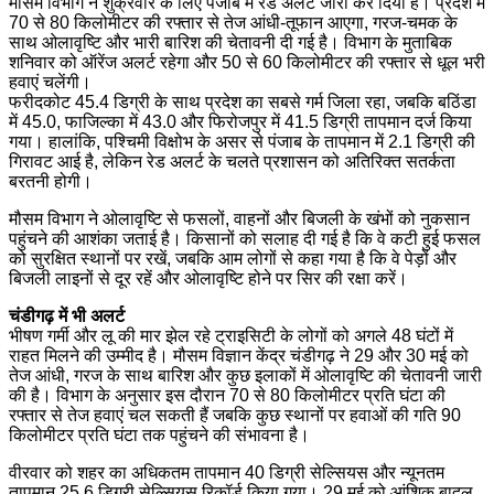
मौसम विभाग ने शुक्रवार के लिए पंजाब में रेड अलर्ट जारी कर दिया है। प्रदेश में
70 से 80 किलोमीटर की रफ्तार से तेज आंधी-तूफान आएगा, गरज-चमक के
साथ ओलावृष्टि और भारी बारिश की चेतावनी दी गई है। विभाग के मुताबिक
शनिवार को ऑरेंज अलर्ट रहेगा और 50 से 60 किलोमीटर की रफ्तार से धूल भरी
हवाएं चलेंगी।
फरीदकोट 45.4 डिग्री के साथ प्रदेश का सबसे गर्म जिला रहा, जबकि बठिंडा
में 45.0, फाजिल्का में 43.0 और फिरोजपुर में 41.5 डिग्री तापमान दर्ज किया
गया। हालांकि, पश्चिमी विक्षोभ के असर से पंजाब के तापमान में 2.1 डिग्री की
गिरावट आई है, लेकिन रेड अलर्ट के चलते प्रशासन को अतिरिक्त सतर्कता
बरतनी होगी।
मौसम विभाग ने ओलावृष्टि से फसलों, वाहनों और बिजली के खंभों को नुकसान
पहुंचने की आशंका जताई है। किसानों को सलाह दी गई है कि वे कटी हुई फसल
को सुरक्षित स्थानों पर रखें, जबकि आम लोगों से कहा गया है कि वे पेड़ों और
बिजली लाइनों से दूर रहें और ओलावृष्टि होने पर सिर की रक्षा करें।
चंडीगढ़ में भी अलर्ट
भीषण गर्मी और लू की मार झेल रहे ट्राइसिटी के लोगों को अगले 48 घंटों में
राहत मिलने की उम्मीद है। मौसम विज्ञान केंद्र चंडीगढ़ ने 29 और 30 मई को
तेज आंधी, गरज के साथ बारिश और कुछ इलाकों में ओलावृष्टि की चेतावनी जारी
की है। विभाग के अनुसार इस दौरान 70 से 80 किलोमीटर प्रति घंटा की
रफ्तार से तेज हवाएं चल सकती हैं जबकि कुछ स्थानों पर हवाओं की गति 90
किलोमीटर प्रति घंटा तक पहुंचने की संभावना है।
वीरवार को शहर का अधिकतम तापमान 40 डिग्री सेल्सियस और न्यूनतम
तापमान 25.6 डिग्री सेल्सियस रिकॉर्ड किया गया। 29 मई को आंशिक बादल