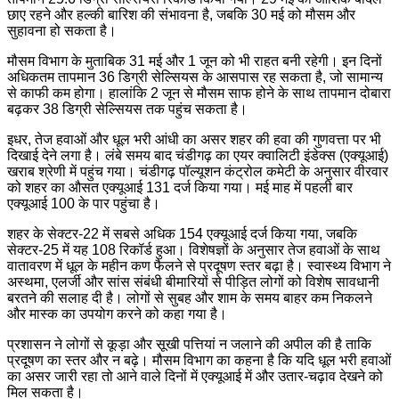
छाए रहने और हल्की बारिश की संभावना है, जबकि 30 मई को मौसम और
सुहावना हो सकता है।
मौसम विभाग के मुताबिक 31 मई और 1 जून को भी राहत बनी रहेगी। इन दिनों
अधिकतम तापमान 36 डिग्री सेल्सियस के आसपास रह सकता है, जो सामान्य
से काफी कम होगा। हालांकि 2 जून से मौसम साफ होने के साथ तापमान दोबारा
बढ़कर 38 डिग्री सेल्सियस तक पहुंच सकता है।
इधर, तेज हवाओं और धूल भरी आंधी का असर शहर की हवा की गुणवत्ता पर भी
दिखाई देने लगा है। लंबे समय बाद चंडीगढ़ का एयर क्वालिटी इंडेक्स (एक्यूआई)
खराब श्रेणी में पहुंच गया। चंडीगढ़ पॉल्यूशन कंट्रोल कमेटी के अनुसार वीरवार
को शहर का औसत एक्यूआई 131 दर्ज किया गया। मई माह में पहली बार
एक्यूआई 100 के पार पहुंचा है।
शहर के सेक्टर-22 में सबसे अधिक 154 एक्यूआई दर्ज किया गया, जबकि
सेक्टर-25 में यह 108 रिकॉर्ड हुआ। विशेषज्ञों के अनुसार तेज हवाओं के साथ
वातावरण में धूल के महीन कण फैलने से प्रदूषण स्तर बढ़ा है। स्वास्थ्य विभाग ने
अस्थमा, एलर्जी और सांस संबंधी बीमारियों से पीड़ित लोगों को विशेष सावधानी
बरतने की सलाह दी है। लोगों से सुबह और शाम के समय बाहर कम निकलने
और मास्क का उपयोग करने को कहा गया है।
प्रशासन ने लोगों से कूड़ा और सूखी पत्तियां न जलाने की अपील की है ताकि
प्रदूषण का स्तर और न बढ़े। मौसम विभाग का कहना है कि यदि धूल भरी हवाओं
का असर जारी रहा तो आने वाले दिनों में एक्यूआई में और उतार-चढ़ाव देखने को
मिल सकता है।